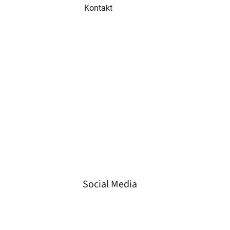
Kontakt
Tel
+49 3573 658 330 2
Fax
+49 3573 658 330 3
Mail
info@gvs-energie.de
Ort
Spremberger Straße 23,
01968 Senftenberg,
Deutschland
Social Media
LinkedIn
Instagram