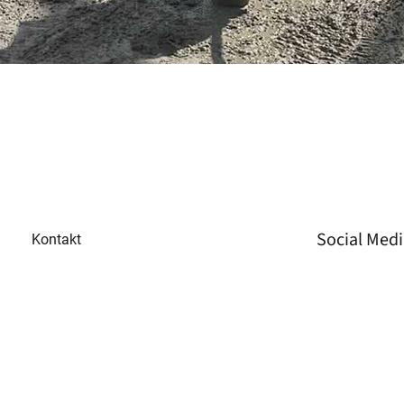
Social Med
Kontakt
LinkedIn
Tel
+49 3573 658 330 2
Instagram
Fax
+49 3573 658 330 3
Facebook
Mail
info@gvs-energie.de
Ort
Spremberger Straße 23,
01968 Senftenberg,
Deutschland