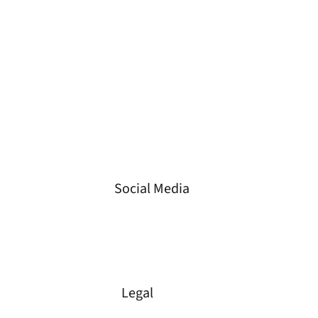
Fax
+49 3573 658 330 3
Mail
info@gvs-energie.de
Ort
Spremberger Straße 23,
01968 Senftenberg,
Deutschland
Social Media
LinkedIn
Instagram
Facebook
Legal