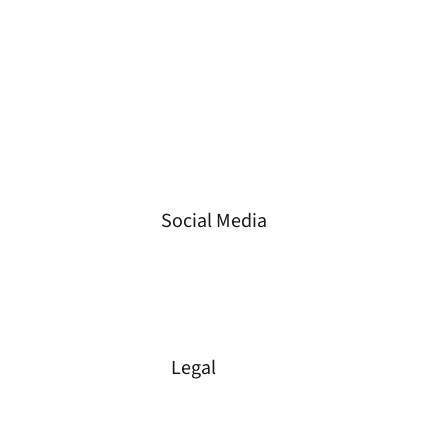
+49 3573 658 330 3
Mail
info@gvs-energie.de
Ort
Spremberger Straße 23,
01968 Senftenberg,
Deutschland
Social Media
LinkedIn
Instagram
Facebook
Legal
Impressum
Datenschutz